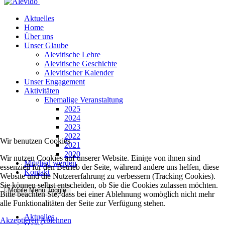
Aktuelles
Home
Über uns
Unser Glaube
Alevitische Lehre
Alevitische Geschichte
Alevitischer Kalender
Unser Engagement
Aktivitäten
Ehemalige Veranstaltung
2025
2024
2023
2022
Wir benutzen Cookies
2021
2020
Wir nutzen Cookies auf unserer Website. Einige von ihnen sind
Mitglied werden
essenziell für den Betrieb der Seite, während andere uns helfen, diese
Kontakt
Website und die Nutzererfahrung zu verbessern (Tracking Cookies).
Sie können selbst entscheiden, ob Sie die Cookies zulassen möchten.
Mobile Menu Toggle
Bitte beachten Sie, dass bei einer Ablehnung womöglich nicht mehr
alle Funktionalitäten der Seite zur Verfügung stehen.
Aktuelles
Akzeptieren
Ablehnen